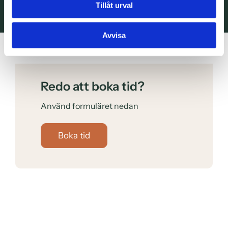
Tillåt urval
Ring oss på
0243 23 23 00
Avvisa
Ring oss
Redo att boka tid?
Använd formuläret nedan
Boka tid