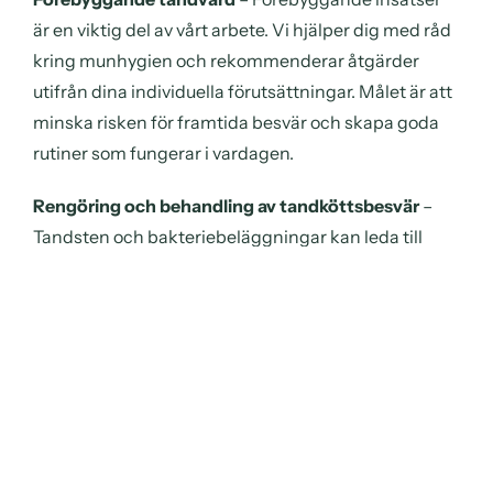
är en viktig del av vårt arbete. Vi hjälper dig med råd
kring munhygien och rekommenderar åtgärder
utifrån dina individuella förutsättningar.
Målet är att
minska risken för framtida besvär och skapa goda
rutiner som fungerar i vardagen.
Rengöring och behandling av tandköttsbesvär
–
Tandsten och bakteriebeläggningar kan leda till
inflammation i tandköttet och i vissa fall påverka
tandens fäste. Genom professionell rengöring och
behandling kan vi hjälpa till att förebygga eller
behandla dessa tillstånd.
Lagningar av tänder
–
Karies och andra skador kan
ofta behandlas innan problemen blir mer
omfattande. Genom
lagningar
kan tandens funktion